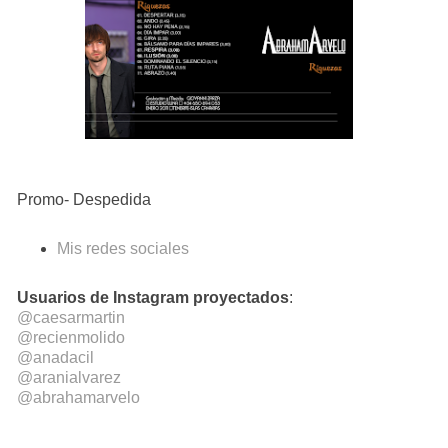
Promo- Despedida
Mis redes sociales
Usuarios de Instagram proyectados
:
@caesarmartin
@recienmolido
@anadacil
@aranialvarez
@abrahamarvelo