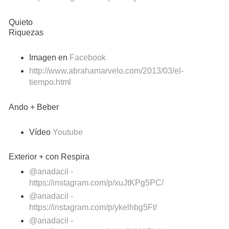
Quieto
Riquezas
Imagen en
Facebook
http://www.abrahamarvelo.com/2013/03/el-
tiempo.html
Ando + Beber
Vídeo
Youtube
Exterior + con Respira
@anadacil -
https://instagram.com/p/xuJtKPg5PC/
@anadacil -
https://instagram.com/p/ykelhbg5Ft/
@anadacil -