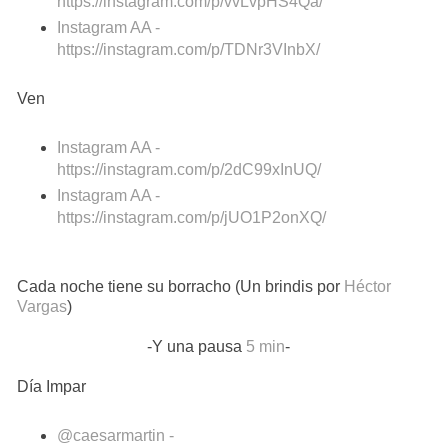
https://instagram.com/p/vvLvpHS4Qa/
Instagram AA -
https://instagram.com/p/TDNr3VInbX/
Ven
Instagram AA -
https://instagram.com/p/2dC99xInUQ/
Instagram AA -
https://instagram.com/p/jUO1P2onXQ/
Cada noche tiene su borracho (Un brindis por
Héctor
Vargas
)
-Y una pausa
5 min
-
Día Impar
@caesarmartin -